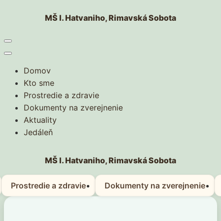
Skip
MŠ I. Hatvaniho, Rimavská Sobota
to
content
(Press
Enter)
Domov
Kto sme
Prostredie a zdravie
Dokumenty na zverejnenie
Aktuality
Jedáleň
MŠ I. Hatvaniho, Rimavská Sobota
Prostredie a zdravie
Dokumenty na zverejnenie