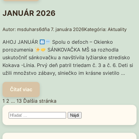
JANUÁR 2026
msduhars6
7. januára 2026
Aktuality
AHOJ JANUÁR
Spolu o deťoch – Okienko
porozumenia
SÁNKOVAČKA MŠ sa rozhodla
uskutočniť sánkovačku a navštívila lyžiarske stredisko
Kokava -Línia. Prvý deň patril triedam č. 3 a č. 6. Deti si
užili množstvo zábavy, slniečko im krásne svietilo …
Page
Page
Page
1
2
…
13
Stránkovanie
príspevkov
Hľadať: