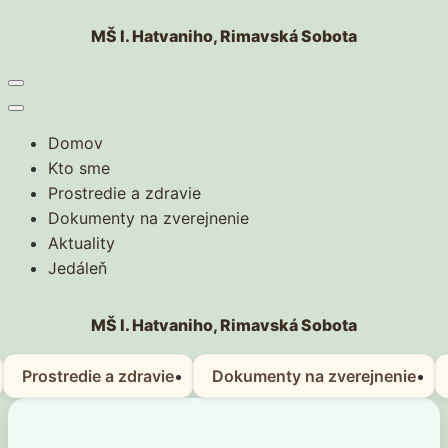
Skip
MŠ I. Hatvaniho, Rimavská Sobota
to
content
(Press
Enter)
Domov
Kto sme
Prostredie a zdravie
Dokumenty na zverejnenie
Aktuality
Jedáleň
MŠ I. Hatvaniho, Rimavská Sobota
Prostredie a zdravie
Dokumenty na zverejnenie