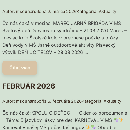
msduhars6
2. marca 2026
Aktuality
Čo nás čaká v mesiaci MAREC JARNÁ BRIGÁDA V MŠ
Svetový deň Downovho syndrómu – 21.03.2026 Marec –
mesiac kníh Školské kolo v prednese poézie a prózy
Deň vody v MŠ Jarné outdoorové aktivity Plavecký
výcvik DEŇ UČITEĽOV – 28.03.2026 …
FEBRUÁR 2026
msduhars6
5. februára 2026
Aktuality
Čo nás čaká: SPOLU O DEŤOCH – Okienko porozumenia
– Téma: 5 jazykov lásky pre deti KARNEVAL V MŠ
Karneval v našej MŠ počas fašiangov
Obdobie