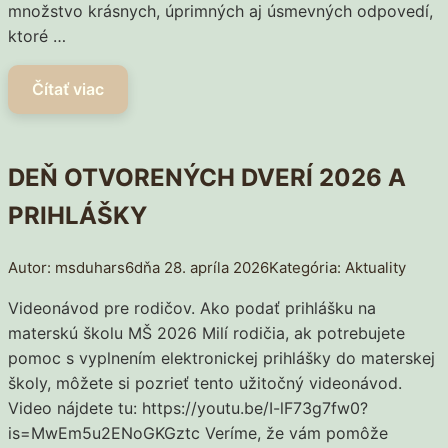
množstvo krásnych, úprimných aj úsmevných odpovedí,
ktoré …
DEŇ OTVORENÝCH DVERÍ 2026 A
PRIHLÁŠKY
msduhars6
28. apríla 2026
Aktuality
Videonávod pre rodičov. Ako podať prihlášku na
materskú školu MŠ 2026 Milí rodičia, ak potrebujete
pomoc s vyplnením elektronickej prihlášky do materskej
školy, môžete si pozrieť tento užitočný videonávod.
Video nájdete tu: https://youtu.be/I-lF73g7fw0?
is=MwEm5u2ENoGKGztc Veríme, že vám pomôže