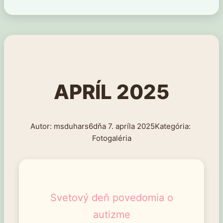
APRÍL 2025
msduhars6
7. apríla 2025
Fotogaléria
Svetový deň povedomia o
autizme