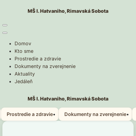
Skip
MŠ I. Hatvaniho, Rimavská Sobota
to
content
(Press
Enter)
Domov
Kto sme
Prostredie a zdravie
Dokumenty na zverejnenie
Aktuality
Jedáleň
MŠ I. Hatvaniho, Rimavská Sobota
Prostredie a zdravie
Dokumenty na zverejnenie