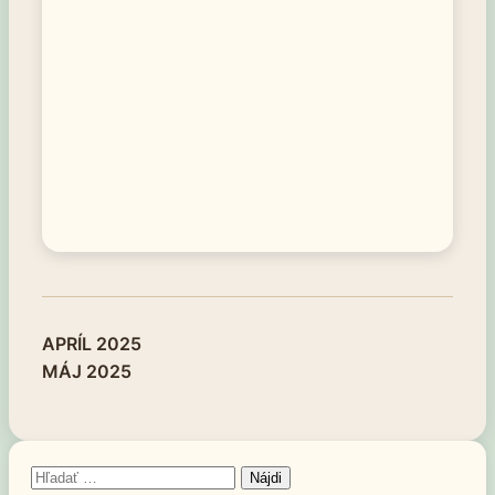
APRÍL 2025
Navigácia
MÁJ 2025
v
článku
Hľadať: