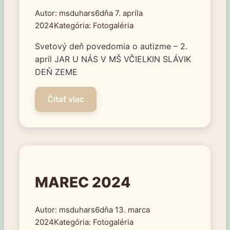
msduhars6
7. apríla
2024
Fotogaléria
Svetový deň povedomia o autizme – 2.
apríl JAR U NÁS V MŠ VČIELKIN SLÁVIK
DEŇ ZEME
MAREC 2024
msduhars6
13. marca
2024
Fotogaléria